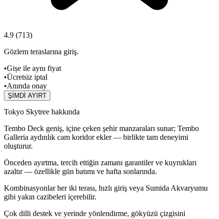
4.9
(
713
)
Gözlem teraslarına giriş.
•
Gișe ile aynı fiyat
•
Ücretsiz iptal
•
Anında onay
ŞİMDİ AYIRT
Tokyo Skytree hakkında
Tembo Deck geniş, içine çeken şehir manzaraları sunar; Tembo
Galleria aydınlık cam koridor ekler — birlikte tam deneyimi
oluşturur.
Önceden ayırtma, tercih ettiğin zamanı garantiler ve kuyrukları
azaltır — özellikle gün batımı ve hafta sonlarında.
Kombinasyonlar her iki terası, hızlı giriş veya Sumida Akvaryumu
gibi yakın cazibeleri içerebilir.
Çok dilli destek ve yerinde yönlendirme, gökyüzü çizgisini