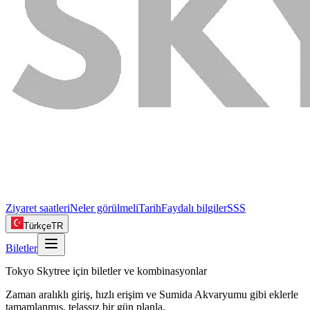
Ziyaret saatleri
Neler görülmeli
Tarih
Faydalı bilgiler
SSS
Türkçe
TR
Biletler
Tokyo Skytree için biletler ve kombinasyonlar
Zaman aralıklı giriş, hızlı erişim ve Sumida Akvaryumu gibi eklerle
tamamlanmış, telaşsız bir gün planla.