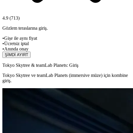
4.9
(
713
)
Gözlem teraslarına giriş.
•
Gișe ile aynı fiyat
•
Ücretsiz iptal
•
Anında onay
ŞİMDİ AYIRT
Tokyo Skytree & teamLab Planets: Giriş
Tokyo Skytree ve teamLab Planets (immersive müze) için kombine
giriş.