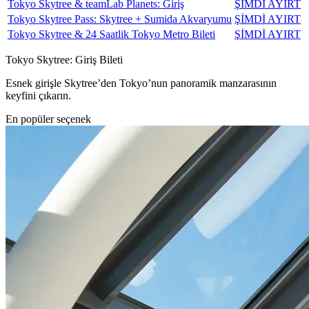
Tokyo Skytree & teamLab Planets: Giriş
ŞİMDİ AYIRT
Tokyo Skytree Pass: Skytree + Sumida Akvaryumu
ŞİMDİ AYIRT
Tokyo Skytree & 24 Saatlik Tokyo Metro Bileti
ŞİMDİ AYIRT
Tokyo Skytree: Giriş Bileti
Esnek girişle Skytree’den Tokyo’nun panoramik manzarasının
keyfini çıkarın.
En popüler seçenek