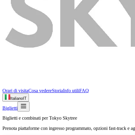
Orari di visita
Cosa vedere
Storia
Info utili
FAQ
Italiano
IT
Biglietti
Biglietti e combinati per Tokyo Skytree
Prenota piattaforme con ingresso programmato, opzioni fast‑track e 