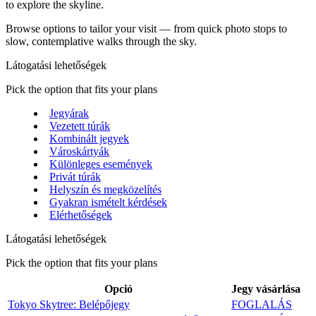
to explore the skyline.
Browse options to tailor your visit — from quick photo stops to
slow, contemplative walks through the sky.
Látogatási lehetőségek
Pick the option that fits your plans
Jegyárak
Vezetett túrák
Kombinált jegyek
Városkártyák
Különleges események
Privát túrák
Helyszín és megközelítés
Gyakran ismételt kérdések
Elérhetőségek
Látogatási lehetőségek
Pick the option that fits your plans
Opció
Jegy vásárlása
Tokyo Skytree: Belépőjegy
FOGLALÁS