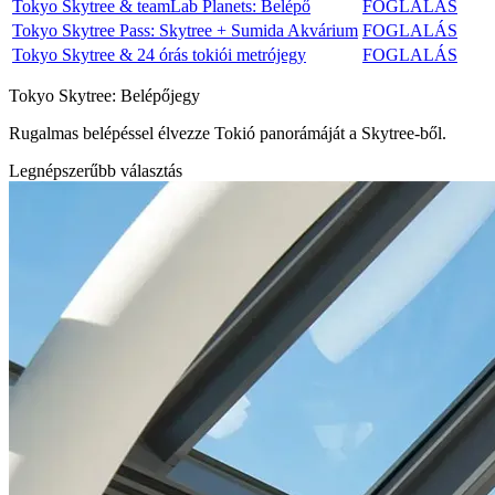
Tokyo Skytree & teamLab Planets: Belépő
FOGLALÁS
Tokyo Skytree Pass: Skytree + Sumida Akvárium
FOGLALÁS
Tokyo Skytree & 24 órás tokiói metrójegy
FOGLALÁS
Tokyo Skytree: Belépőjegy
Rugalmas belépéssel élvezze Tokió panorámáját a Skytree-ből.
Legnépszerűbb választás