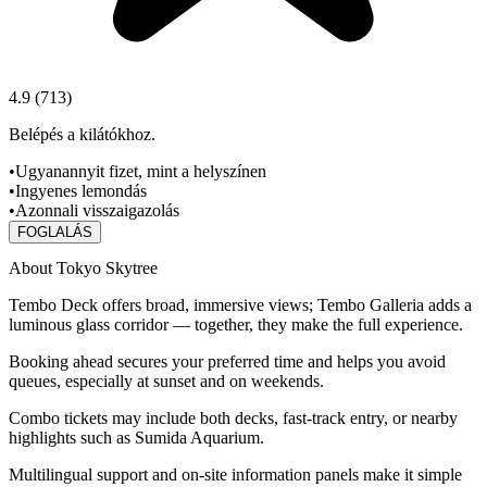
4.9
(
713
)
Belépés a kilátókhoz.
•
Ugyanannyit fizet, mint a helyszínen
•
Ingyenes lemondás
•
Azonnali visszaigazolás
FOGLALÁS
About Tokyo Skytree
Tembo Deck offers broad, immersive views; Tembo Galleria adds a
luminous glass corridor — together, they make the full experience.
Booking ahead secures your preferred time and helps you avoid
queues, especially at sunset and on weekends.
Combo tickets may include both decks, fast‑track entry, or nearby
highlights such as Sumida Aquarium.
Multilingual support and on‑site information panels make it simple