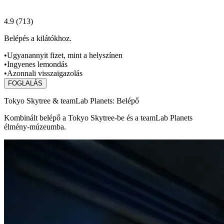
4.9
(
713
)
Belépés a kilátókhoz.
•
Ugyanannyit fizet, mint a helyszínen
•
Ingyenes lemondás
•
Azonnali visszaigazolás
FOGLALÁS
Tokyo Skytree & teamLab Planets: Belépő
Kombinált belépő a Tokyo Skytree-be és a teamLab Planets
élmény‑múzeumba.