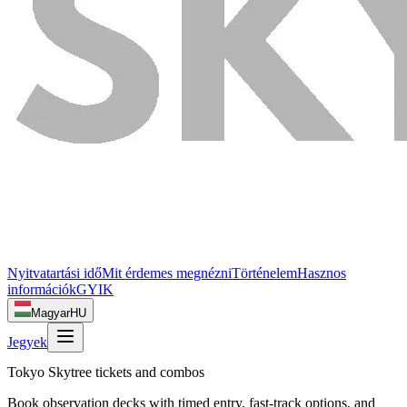
Nyitvatartási idő
Mit érdemes megnézni
Történelem
Hasznos
információk
GYIK
Magyar
HU
Jegyek
Tokyo Skytree tickets and combos
Book observation decks with timed entry, fast‑track options, and