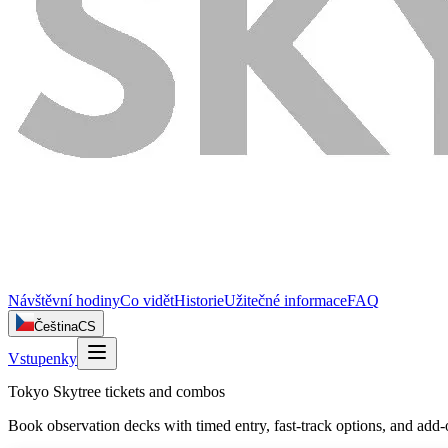
Návštěvní hodiny
Co vidět
Historie
Užitečné informace
FAQ
Čeština
CS
Vstupenky
Tokyo Skytree tickets and combos
Book observation decks with timed entry, fast‑track options, and add