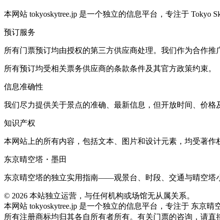
本网站 tokyoskytree.jp 是一个独立的信息平台，专注于 Tokyo Sky
预订服务
所有门票预订均由授权的第三方供应商处理。我们作为合作推
所有预订均受相关票务供应商的条款条件及其官方政策约束。
信息准确性
我们尽力提供关于景点的准确、最新信息，但开放时间、价格
知识产权
本网站上的所有内容，包括文本、图片和设计元素，均受著作
东京晴空塔・墨田
东京晴空塔的独立实用指南——观景台、时段、交通与晴空塔
©
2026
本站独立运营，与任何机构或场馆无从属关系。
本网站 tokyoskytree.jp 是一个独立的信息平台，专注于 东京
所有注册商标均归其各自所有者所有。有关门票的咨询，请直