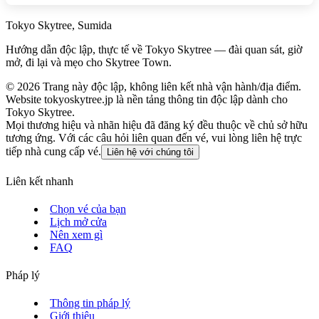
Tokyo Skytree, Sumida
Hướng dẫn độc lập, thực tế về Tokyo Skytree — đài quan sát, giờ
mở, đi lại và mẹo cho Skytree Town.
©
2026
Trang này độc lập, không liên kết nhà vận hành/địa điểm.
Website tokyoskytree.jp là nền tảng thông tin độc lập dành cho
Tokyo Skytree.
Mọi thương hiệu và nhãn hiệu đã đăng ký đều thuộc về chủ sở hữu
tương ứng. Với các câu hỏi liên quan đến vé, vui lòng liên hệ trực
tiếp nhà cung cấp vé.
Liên hệ với chúng tôi
Liên kết nhanh
Chọn vé của bạn
Lịch mở cửa
Nên xem gì
FAQ
Pháp lý
Thông tin pháp lý
Giới thiệu