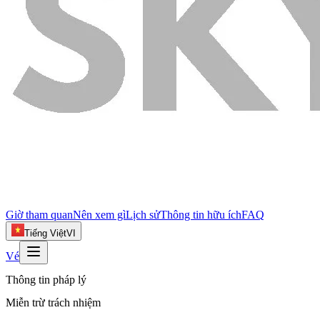
Giờ tham quan
Nên xem gì
Lịch sử
Thông tin hữu ích
FAQ
Tiếng Việt
VI
Vé
Thông tin pháp lý
Miễn trừ trách nhiệm