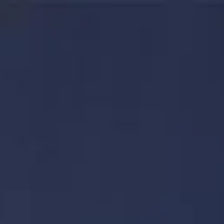
Lịch mở cửa
09:00 AM
–
10:00 PM
|
Chủ Nhật, Tháng 8 9, 2026
1-1-2 Oshiage, Sumida City, Tokyo, Nhật Bản