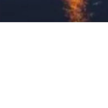
Trợ lý cá nhân cho Tokyo Skytree. Hãy hỏi tôi mọi điều về vé, giờ
mở cửa và nhiều hơn nữa!
💬