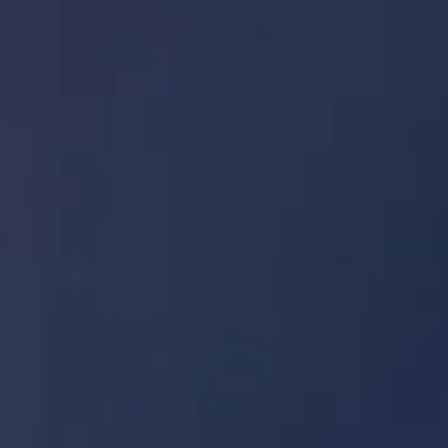
Giờ tham quan
Nên xem gì
Lịch sử
Thông tin hữu ích
FAQ
Tiếng Việt
VI
Vé
Tokyo Skytree: câu hỏi thường gặp