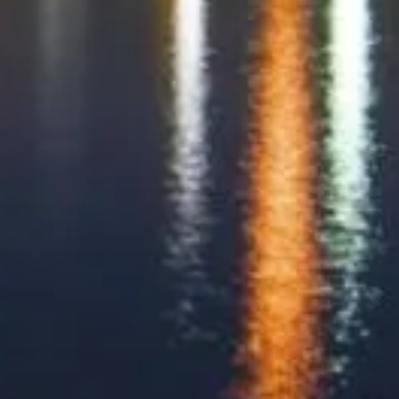
Tokyo Skytree.
Mọi thương hiệu và nhãn hiệu đã đăng ký đều thuộc về chủ sở hữu
tương ứng. Với các câu hỏi liên quan đến vé, vui lòng liên hệ trực
tiếp nhà cung cấp vé.
Liên hệ với chúng tôi
Liên kết nhanh
Chọn vé của bạn
Lịch mở cửa
Nên xem gì
FAQ
Pháp lý
Thông tin pháp lý
Giới thiệu
Chính sách quyền riêng tư
Chính sách cookie
Sơ đồ trang
Được tạo nên với ❤️ cho những người yêu du lịch và lịch sử trên
khắp thế giới, bởi một người giống như họ.