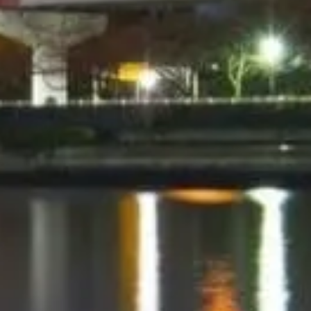
Bỏ qua hàng chờ với vé của bạn
Khám phá những lựa chọn vé tốt nhất với lối vào ưu tiên và hướng
dẫn chuyên nghiệp.
Đặt vé
Tokyo Skytree, Sumida
Hướng dẫn độc lập, thực tế về Tokyo Skytree — đài quan sát, giờ
mở, đi lại và mẹo cho Skytree Town.
©
2026
Trang này độc lập, không liên kết nhà vận hành/địa điểm.
Website tokyoskytree.jp là nền tảng thông tin độc lập dành cho