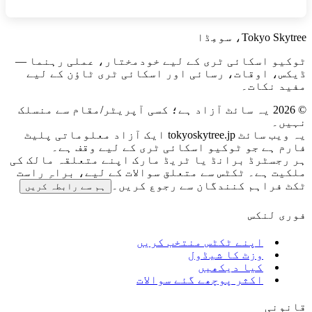
Tokyo Skytree، سومِڈا
ٹوکیو اسکائی ٹری کے لیے خودمختار، عملی رہنما —
ڈیکس، اوقات، رسائی اور اسکائی ٹری ٹاؤن کے لیے
مفید نکات۔
©
2026
یہ سائٹ آزاد ہے؛ کسی آپریٹر/مقام سے منسلک
نہیں۔
یہ ویب سائٹ tokyoskytree.jp ایک آزاد معلوماتی پلیٹ
فارم ہے جو ٹوکیو اسکائی ٹری کے لیے وقف ہے۔
ہر رجسٹرڈ برانڈ یا ٹریڈ مارک اپنے متعلقہ مالک کی
ملکیت ہے۔ ٹکٹس سے متعلق سوالات کے لیے، براہِ راست
ٹکٹ فراہم کنندگان سے رجوع کریں۔
ہم سے رابطہ کریں
فوری لنکس
اپنے ٹکٹس منتخب کریں
وزٹ کا شیڈول
کیا دیکھیں
اکثر پوچھے گئے سوالات
قانونی