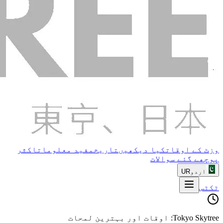
وزٹ کے اوقات
کیا دیکھیں
تاریخ
مفید معلومات
اکثر
پوچھے گئے سوالات
اردو
UR
ٹکٹس
Tokyo Skytree: اوقات اور بہترین لمحات