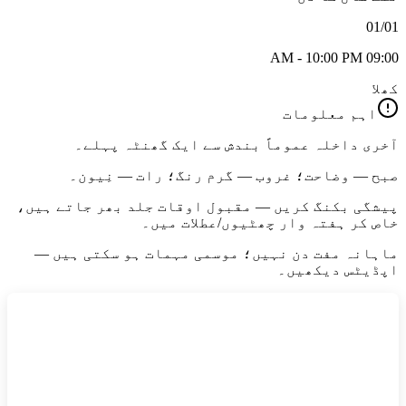
01/01
09:00 AM - 10:00 PM
کھلا
اہم معلومات
آخری داخلہ عموماً بندش سے ایک گھنٹہ پہلے۔
صبح — وضاحت؛ غروب — گرم رنگ؛ رات — نِیون۔
پیشگی بکنگ کریں — مقبول اوقات جلد بھر جاتے ہیں،
خاص کر ہفتہ وار چھٹیوں/عطلات میں۔
ماہانہ مفت دن نہیں؛ موسمی مہمات ہو سکتی ہیں —
اپڈیٹس دیکھیں۔