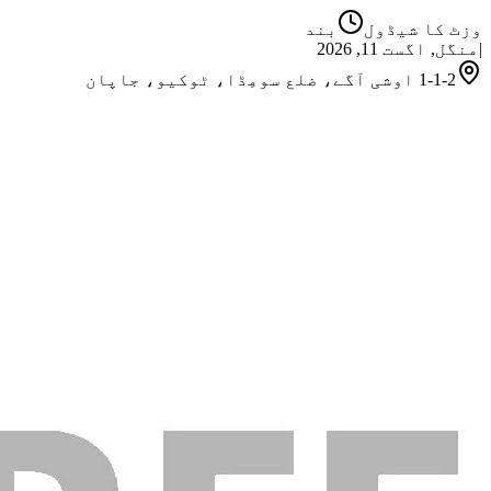
وزٹ کا شیڈول
بند
|
منگل, اگست 11, 2026
1-1-2 اوشی آگے، ضلع سومِڈا، ٹوکیو، جاپان