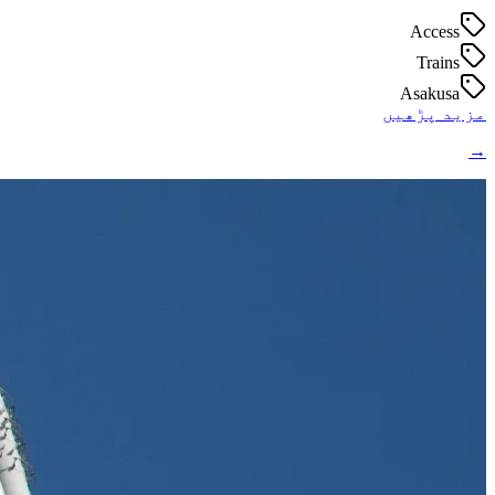
Access
Trains
Asakusa
مزید پڑھیں
→