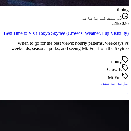
timing
منٹ کی پڑھائی
13
1/28/2026
Best Time to Visit Tokyo Skytree (Crowds, Weather, Fuji Visibility)
When to go for the best views: hourly patterns, weekdays vs
weekends, seasonal perks, and seeing Mt. Fuji from the Skytree.
Timing
Crowds
Mt Fuji
مزید پڑھیں
→