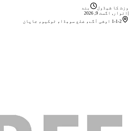
وزٹ کا شیڈول
بند
اتوار, اگست 9, 2026
|
1-1-2 اوشی آگے، ضلع سومِڈا، ٹوکیو، جاپان