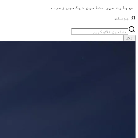
.
زمرہ
اس بارے میں مضامین دیکھیں
پوسٹس
31
تلاش