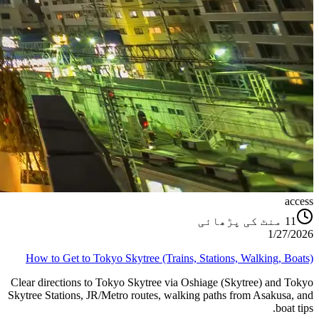
access
منٹ کی پڑھائی
11
1/27/2026
How to Get to Tokyo Skytree (Trains, Stations, Walking, Boats)
Clear directions to Tokyo Skytree via Oshiage (Skytree) and Tokyo
Skytree Stations, JR/Metro routes, walking paths from Asakusa, and
boat tips.