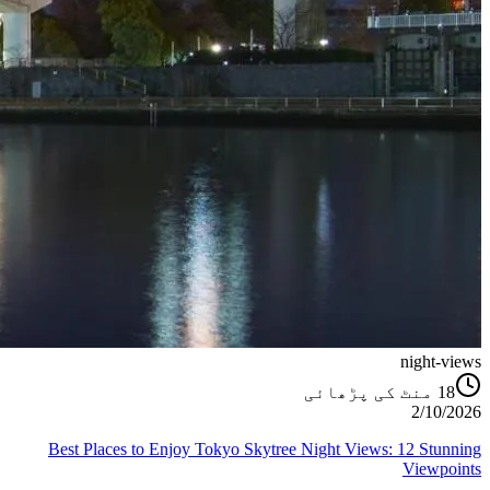
night-views
منٹ کی پڑھائی
18
2/10/2026
Best Places to Enjoy Tokyo Skytree Night Views: 12 Stunning
Viewpoints