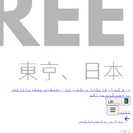
وزٹ کے اوقات
کیا دیکھیں
تاریخ
مفید معلومات
اکثر
پوچھے گئے سوالات
UR
اردو
ٹکٹس
ہوم پر واپس جائیں
زمرہ