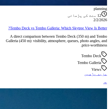
planning
منٹ کی پڑھائی
12
2/2/2026
Tembo Deck vs Tembo Galleria: Which Skytree View Is Better?
A direct comparison between Tembo Deck (350 m) and Tembo
Galleria (450 m): visibility, atmosphere, queues, photo angles, and
price-worthiness.
Tembo Deck
Tembo Galleria
Views
مزید پڑھیں
→