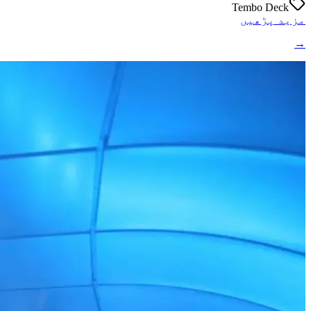
Tembo Deck
مزید پڑھیں
→