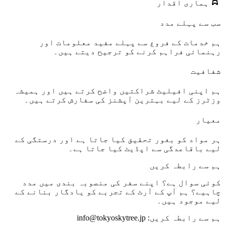
ہماری اقدار
سب سے پہلے مدد
ہم خدمات کے فروغ سے پہلے مفید معلومات اور
رہنمائی فراہم کرنے کو ترجیح دیتے ہیں۔
شفافیت
ہم اپنی افیلیٹ شراکتیں واضح کرتے ہیں اور ہمیشہ
وزٹرز کے لیے بہترین آپشنز کی سفارش کرتے ہیں۔
معیار
ہر مواد کو بغور تحقیق کیا جاتا ہے اور درستگی کے
لیے باقاعدگی سے اپڈیٹ کیا جاتا ہے۔
ہم سے رابطہ کریں
کوئی سوال ہے؟ اپنے سفر کی منصوبہ بندی میں مدد
چاہیے؟ ہم آپ کے آرٹ کے تجربے کو یادگار بنانے کے
لیے موجود ہیں۔
ہم سے رابطہ کریں:
info@tokyoskytree.jp