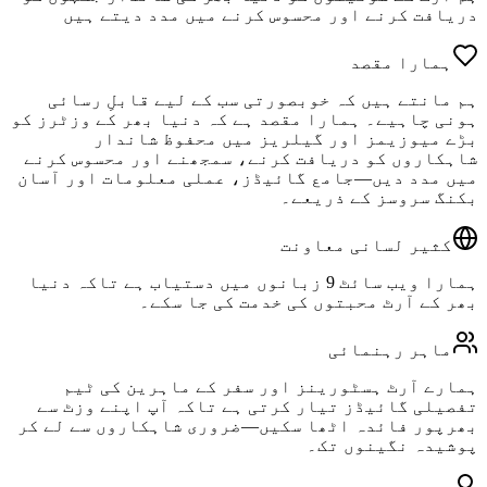
دریافت کرنے اور محسوس کرنے میں مدد دیتے ہیں
ہمارا مقصد
ہم مانتے ہیں کہ خوبصورتی سب کے لیے قابلِ رسائی
ہونی چاہیے۔ ہمارا مقصد ہے کہ دنیا بھر کے وزٹرز کو
بڑے میوزیمز اور گیلریز میں محفوظ شاندار
شاہکاروں کو دریافت کرنے، سمجھنے اور محسوس کرنے
میں مدد دیں—جامع گائیڈز، عملی معلومات اور آسان
بکنگ سروسز کے ذریعے۔
کثیر لسانی معاونت
ہمارا ویب سائٹ 9 زبانوں میں دستیاب ہے تاکہ دنیا
بھر کے آرٹ محبتوں کی خدمت کی جا سکے۔
ماہر رہنمائی
ہمارے آرٹ ہسٹورینز اور سفر کے ماہرین کی ٹیم
تفصیلی گائیڈز تیار کرتی ہے تاکہ آپ اپنے وزٹ سے
بھرپور فائدہ اٹھا سکیں—ضروری شاہکاروں سے لے کر
پوشیدہ نگینوں تک۔