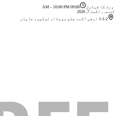
وزٹ کا شیڈول
09:00 AM
10:00 PM
–
|
جمعہ, اگست 7, 2026
1-1-2 اوشی آگے، ضلع سومِڈا، ٹوکیو، جاپان