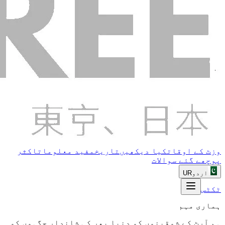
وزٹ کے اوقات
کیا دیکھیں
تاریخ
مفید معلومات
اکثر
پوچھے گئے سوالات
اردو
UR
ٹکٹس
ہماری مہم
ہم آرٹ کے شوقینوں کو دنیا بھر کی شاندار جگہوں کو