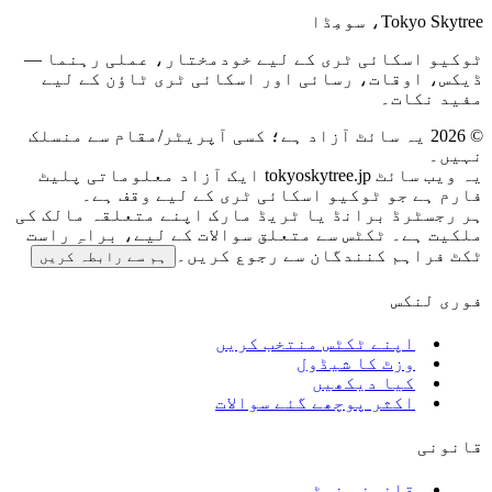
Tokyo Skytree، سومِڈا
ٹوکیو اسکائی ٹری کے لیے خودمختار، عملی رہنما —
ڈیکس، اوقات، رسائی اور اسکائی ٹری ٹاؤن کے لیے
مفید نکات۔
©
2026
یہ سائٹ آزاد ہے؛ کسی آپریٹر/مقام سے منسلک
نہیں۔
یہ ویب سائٹ tokyoskytree.jp ایک آزاد معلوماتی پلیٹ
فارم ہے جو ٹوکیو اسکائی ٹری کے لیے وقف ہے۔
ہر رجسٹرڈ برانڈ یا ٹریڈ مارک اپنے متعلقہ مالک کی
ملکیت ہے۔ ٹکٹس سے متعلق سوالات کے لیے، براہِ راست
ٹکٹ فراہم کنندگان سے رجوع کریں۔
ہم سے رابطہ کریں
فوری لنکس
اپنے ٹکٹس منتخب کریں
وزٹ کا شیڈول
کیا دیکھیں
اکثر پوچھے گئے سوالات
قانونی
قانونی نوٹس