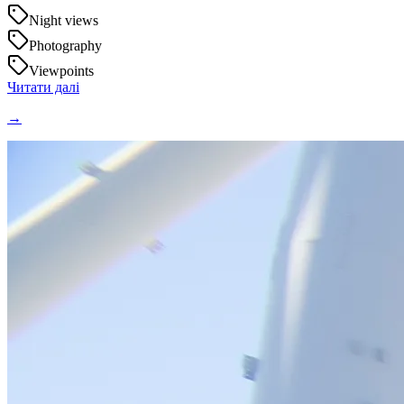
Night views
Photography
Viewpoints
Читати далі
→