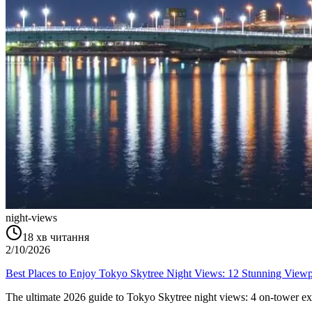
night-views
18
хв читання
2/10/2026
Best Places to Enjoy Tokyo Skytree Night Views: 12 Stunning Viewp
The ultimate 2026 guide to Tokyo Skytree night views: 4 on-tower exp