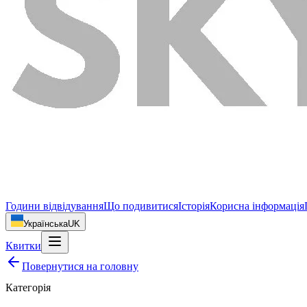
Години відвідування
Що подивитися
Історія
Корисна інформація
Українська
UK
Квитки
Повернутися на головну
Категорія