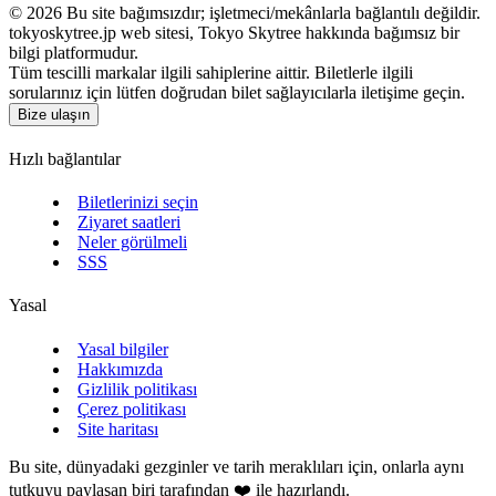
©
2026
Bu site bağımsızdır; işletmeci/mekânlarla bağlantılı değildir.
tokyoskytree.jp web sitesi, Tokyo Skytree hakkında bağımsız bir
bilgi platformudur.
Tüm tescilli markalar ilgili sahiplerine aittir. Biletlerle ilgili
sorularınız için lütfen doğrudan bilet sağlayıcılarla iletişime geçin.
Bize ulaşın
Hızlı bağlantılar
Biletlerinizi seçin
Ziyaret saatleri
Neler görülmeli
SSS
Yasal
Yasal bilgiler
Hakkımızda
Gizlilik politikası
Çerez politikası
Site haritası
Bu site, dünyadaki gezginler ve tarih meraklıları için, onlarla aynı
tutkuyu paylaşan biri tarafından ❤️ ile hazırlandı.