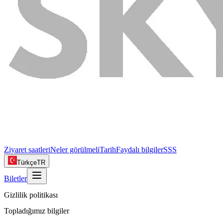
Ziyaret saatleri
Neler görülmeli
Tarih
Faydalı bilgiler
SSS
Türkçe
TR
Biletler
Gizlilik politikası
Topladığımız bilgiler