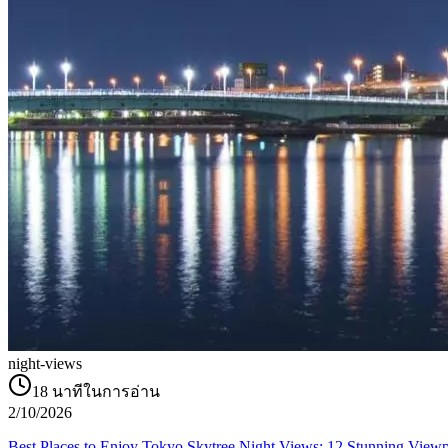
night-views
18
นาทีในการอ่าน
2/10/2026
Best Places to Enjoy Tokyo Skytree Night Views: 12 Stunning Viewp