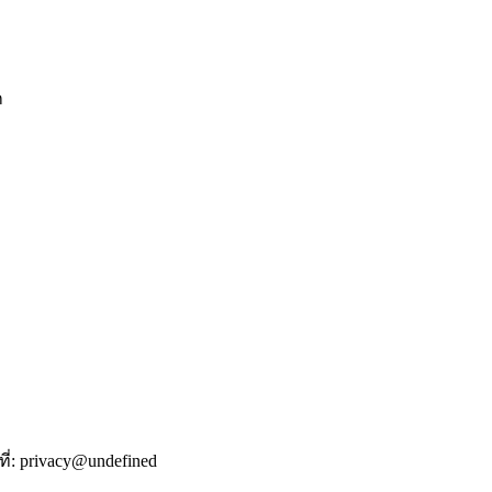
ก
่:
privacy@undefined