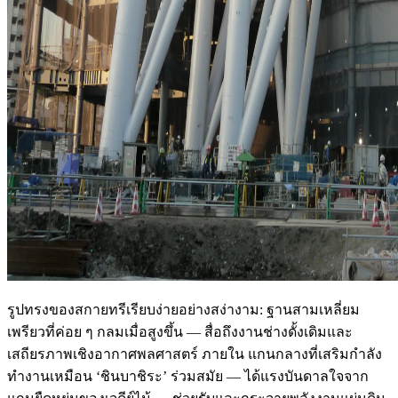
รูปทรงของสกายทรีเรียบง่ายอย่างสง่างาม: ฐานสามเหลี่ยม
เพรียวที่ค่อย ๆ กลมเมื่อสูงขึ้น — สื่อถึงงานช่างดั้งเดิมและ
เสถียรภาพเชิงอากาศพลศาสตร์ ภายใน แกนกลางที่เสริมกำลัง
ทำงานเหมือน ‘ชินบาชิระ’ ร่วมสมัย — ได้แรงบันดาลใจจาก