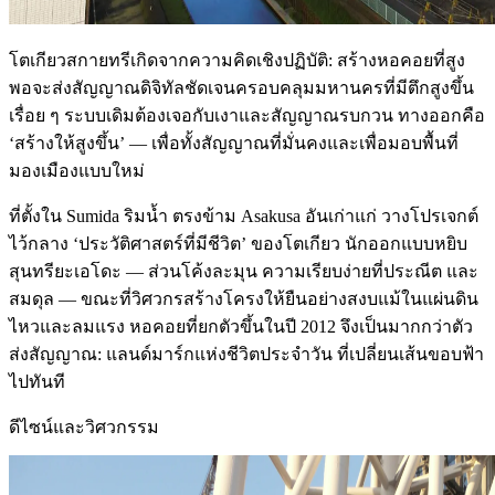
โตเกียวสกายทรีเกิดจากความคิดเชิงปฏิบัติ: สร้างหอคอยที่สูง
พอจะส่งสัญญาณดิจิทัลชัดเจนครอบคลุมมหานครที่มีตึกสูงขึ้น
เรื่อย ๆ ระบบเดิมต้องเจอกับเงาและสัญญาณรบกวน ทางออกคือ
‘สร้างให้สูงขึ้น’ — เพื่อทั้งสัญญาณที่มั่นคงและเพื่อมอบพื้นที่
มองเมืองแบบใหม่
ที่ตั้งใน Sumida ริมน้ำ ตรงข้าม Asakusa อันเก่าแก่ วางโปรเจกต์
ไว้กลาง ‘ประวัติศาสตร์ที่มีชีวิต’ ของโตเกียว นักออกแบบหยิบ
สุนทรียะเอโดะ — ส่วนโค้งละมุน ความเรียบง่ายที่ประณีต และ
สมดุล — ขณะที่วิศวกรสร้างโครงให้ยืนอย่างสงบแม้ในแผ่นดิน
ไหวและลมแรง หอคอยที่ยกตัวขึ้นในปี 2012 จึงเป็นมากกว่าตัว
ส่งสัญญาณ: แลนด์มาร์กแห่งชีวิตประจำวัน ที่เปลี่ยนเส้นขอบฟ้า
ไปทันที
ดีไซน์และวิศวกรรม