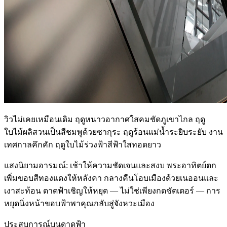
วิวไม่เคยเหมือนเดิม ฤดูหนาวอากาศใสคมชัดภูเขาไกล ฤดู
ใบไม้ผลิสวนเป็นสีชมพูด้วยซากุระ ฤดูร้อนแม่น้ำระยิบระยับ งาน
เทศกาลคึกคัก ฤดูใบไม้ร่วงฟ้าสีฟ้าใสทอดยาว
แสงนิยามอารมณ์: เช้าให้ความชัดเจนและสงบ พระอาทิตย์ตก
เพิ่มขอบสีทองแดงให้หลังคา กลางคืนโอบเมืองด้วยเนออนและ
เงาสะท้อน ดาดฟ้าเชิญให้หยุด — ไม่ใช่เพียงกดชัตเตอร์ — การ
หยุดนิ่งหน้าขอบฟ้าพาคุณกลับสู่จังหวะเมือง
ประสบการณ์บนดาดฟ้า