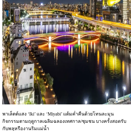
พาเล็ตต์แสง ‘Iki’ และ ‘Miyabi’ แต้มค่ำคืนด้วยโทนละมุน
กิจกรรมตามฤดูกาลเฉลิมฉลองเทศกาล/ชุมชน บางครั้งสอดรับ
กับพลุหรืองานริมแม่น้ำ