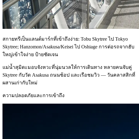
สกายทรีเป็นแลนด์มาร์กที่เข้าถึงง่าย: Tobu Skytree ไป Tokyo
Skytree; Hanzomon/Asakusa/Keisei ไป Oshiage การต่อรถจากฮับ
ใหญ่เข้าใจง่าย ป้ายชัดเจน
แม่น้ำสุมิดะมอบจังหวะที่นุ่มนวลให้การเดินทาง หลายคนจับคู่
Skytree กับวัด Asakusa ถนนช้อป และเรือชมวิว — วันคลาสสิกที่
ผสานเก่ากับใหม่
ความปลอดภัยและการเข้าถึง