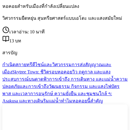
หอคอยสำหรับเมืองที่กำลังเปลี่ยนแปลง
วิศวกรรมยืดหยุ่น สุนทรียศาสตร์แบบเอโดะ และแสงสมัยใหม่
เวลาอ่าน: 10 นาที
13 บท
สารบัญ
กำเนิดสกายทรี
ดีไซน์และวิศวกรรม
การส่งสัญญาณและ
เมือง
Skytree Town: ชีวิตรอบหอคอย
วิว ฤดูกาล และแสง
ประสบการณ์บนดาดฟ้า
การเข้าถึง การเดินทาง และแม่น้ำ
ความ
ปลอดภัยและการเข้าถึง
วัฒนธรรม กิจกรรม และแสงไฟ
บัตร
พาส และเวลา
การอนุรักษ์ ความยั่งยืน และชุมชน
ใกล้ ๆ:
Asakusa และทางเดินริมแม่น้ำ
ทำไมหอคอยนี้สำคัญ