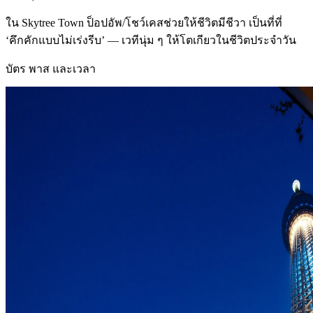
ใน Skytree Town ป็อปอัพ/โชว์เคสช่วยให้ชีวิตมีชีวา เป็นที่ที่
‘คึกคักแบบไม่เร่งรีบ’ — เวทีนุ่ม ๆ ให้โตเกียวในชีวิตประจำวัน
บัตร พาส และเวลา