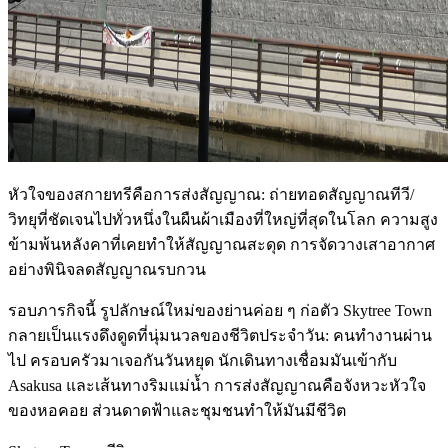
หัวใจของสกายทรีคือการส่งสัญญาณ: ถ่ายทอดสัญญาณทีวี/
วิทยุที่ชัดเจนไปทั่วหนึ่งในผืนผ้าเมืองที่ใหญ่ที่สุดในโลก ความสูง
ข้ามพ้นหลังคาที่เคยทำให้สัญญาณสะดุด การจัดวางเสาอากาศ
อย่างพินิจลดสัญญาณรบกวน
รอบภารกิจนี้ รูปลักษณ์ใหม่ของย่านค่อย ๆ ก่อตัว Skytree Town
กลายเป็นแรงดึงดูดที่นุ่มนวลของชีวิตประจำวัน: คนทำงานผ่าน
ไป ครอบครัวมาเจอกันวันหยุด นักเดินทางเชื่อมมันเข้ากับ
Asakusa และเส้นทางริมแม่น้ำ การส่งสัญญาณคือจังหวะหัวใจ
ของหอคอย ส่วนดาดฟ้าและชุมชนทำให้มันมีชีวิต