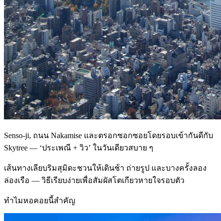
Senso‑ji, ถนน Nakamise และตรอกซอกซอยโดยรอบเข้ากันดีกับ
Skytree — ‘ประเพณี + วิว’ ในวันเดียวสบาย ๆ
เส้นทางเลียบริมสุมิดะชวนให้เดินช้า ถ่ายรูป และบางครั้งลอง
ล่องเรือ — วิธีเรียบง่ายเพื่อสัมผัสโตเกียวหายใจรอบตัว
ทำไมหอคอยนี้สำคัญ