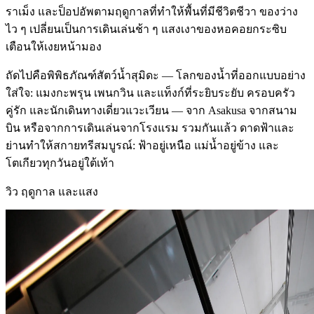
ราเม็ง และป็อปอัพตามฤดูกาลที่ทำให้พื้นที่มีชีวิตชีวา ของว่าง
ไว ๆ เปลี่ยนเป็นการเดินเล่นช้า ๆ แสงเงาของหอคอยกระซิบ
เตือนให้เงยหน้ามอง
ถัดไปคือพิพิธภัณฑ์สัตว์น้ำสุมิดะ — โลกของน้ำที่ออกแบบอย่าง
ใส่ใจ: แมงกะพรุน เพนกวิน และแท็งก์ที่ระยิบระยับ ครอบครัว
คู่รัก และนักเดินทางเดี่ยวแวะเวียน — จาก Asakusa จากสนาม
บิน หรือจากการเดินเล่นจากโรงแรม รวมกันแล้ว ดาดฟ้าและ
ย่านทำให้สกายทรีสมบูรณ์: ฟ้าอยู่เหนือ แม่น้ำอยู่ข้าง และ
โตเกียวทุกวันอยู่ใต้เท้า
วิว ฤดูกาล และแสง