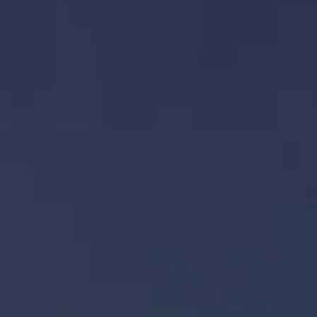
เวลาเข้าชม
ควรชมอะไร
ประวัติศาสตร์
ข้อมูลที่เป็นประโยชน์
คำถ
ไทย
TH
ตั๋ว
โตเกียวสกายทรี: คำถามที่พบบ่อย