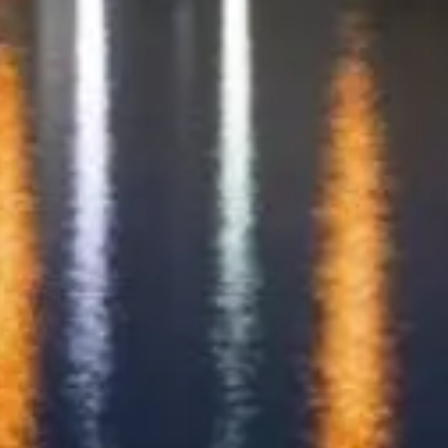
จองตั๋ว
Tokyo Skytree, Sumida
ไกด์อิสระที่ใช้งานได้จริงสำหรับโตเกียวสกายทรี — ดาดฟ้า เว
©
2026
เว็บไซต์นี้เป็นอิสระ ไม่ได้เกี่ยวข้องกับผู้ให้บริการหรือสถาน
เว็บไซต์ tokyoskytree.jp เป็นแพลตฟอร์มข้อมูลอิสระที่อุทิศให้กับ
เครื่องหมายการค้าและแบรนด์ที่ปรากฏทั้งหมดเป็นทรัพย์สินของเจ้า
ลิงก์ด่วน
เลือกตั๋วของคุณ
ตารางเวลาเข้าชม
ควรชมอะไร
คำถามที่พบบ่อย
ข้อกฎหมาย
ข้อกฎหมาย