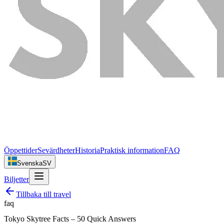
Öppettider
Sevärdheter
Historia
Praktisk information
FAQ
Svenska
SV
Biljetter
Tillbaka till
travel
faq
Tokyo Skytree Facts – 50 Quick Answers