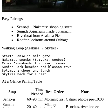
Easy Pairings
Senso-ji + Nakamise shopping street
Sumida Aquarium inside Solamachi
Riverboat from Asakusa Pier
Rooftop lookouts around Oshiage
Walking Loop (Asakusa → Skytree)
Start: Senso-ji main gate  

Nakamise snacks (taiyaki, senbei)  

Cross Azumabashi for river frames  

Sumida Park benches and blossom rows  

Solamachi shops and lunch  

At-a-Glance Pairing Table
Time
Stop
Best Order
Notes
Needed
Senso-ji
60–90 min
Morning first
Calmer photos pre-10:00
Sumida
Midday
20–40 min
Benches, river breeze