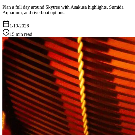
Plan a full day around Skytree with Asakusa highlights, Sumida
Aquarium, and riverboat options.
1/19/2026
15
min read