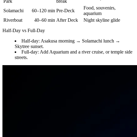
Park
break
Food, souvenirs,
Solamachi
60–120 min
Pre-Deck
aquarium
Riverboat
40–60 min
After Deck
Night skyline glide
Half-Day vs Full-Day
Half-day: Asakusa morning → Solamachi lunch →
Skytree sunset.
Full-day: Add Aquarium and a river cruise, or temple side
streets.