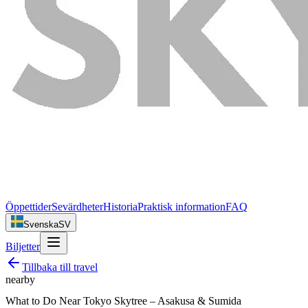
Öppettider
Sevärdheter
Historia
Praktisk information
FAQ
Svenska
SV
Biljetter
Tillbaka till
travel
nearby
What to Do Near Tokyo Skytree – Asakusa & Sumida