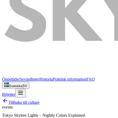
Öppettider
Sevärdheter
Historia
Praktisk information
FAQ
Svenska
SV
Biljetter
Tillbaka till
culture
events
Tokyo Skytree Lights – Nightly Colors Explained