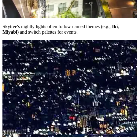
Skytree's nightly lights often follow named themes (e.g.,
Iki
,
Miyabi
) and switch palettes for events.