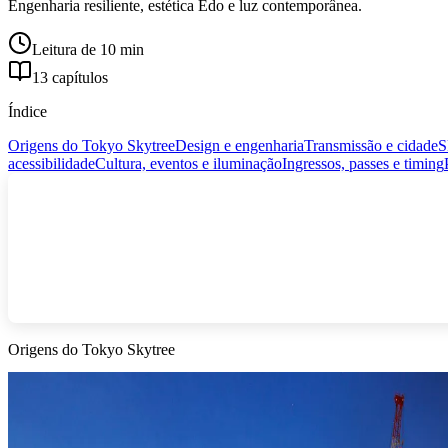
Engenharia resiliente, estética Edo e luz contemporânea.
Leitura de 10 min
13 capítulos
Índice
Origens do Tokyo Skytree
Design e engenharia
Transmissão e cidade
S
acessibilidade
Cultura, eventos e iluminação
Ingressos, passes e timing
Origens do Tokyo Skytree