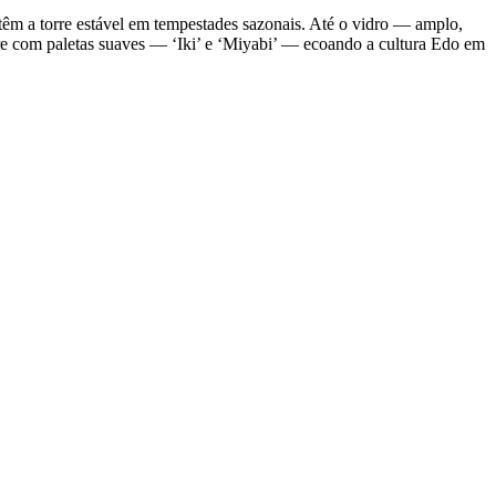
têm a torre estável em tempestades sazonais. Até o vidro — amplo,
rre com paletas suaves — ‘Iki’ e ‘Miyabi’ — ecoando a cultura Edo em