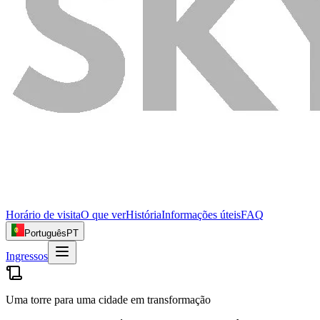
Horário de visita
O que ver
História
Informações úteis
FAQ
Português
PT
Ingressos
Uma torre para uma cidade em transformação