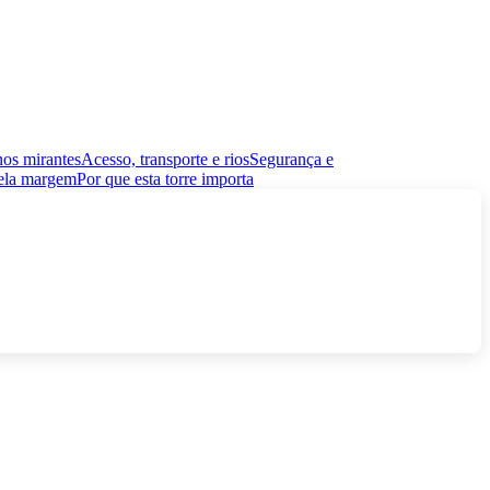
nos mirantes
Acesso, transporte e rios
Segurança e
pela margem
Por que esta torre importa