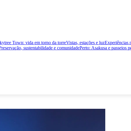
kytree Town: vida em torno da torre
Vistas, estações e luz
Experiências 
Preservação, sustentabilidade e comunidade
Perto: Asakusa e passeios 