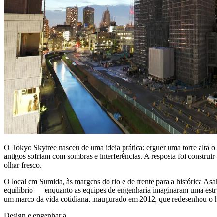
O Tokyo Skytree nasceu de uma ideia prática: erguer uma torre alta o s
antigos sofriam com sombras e interferências. A resposta foi construi
olhar fresco.
O local em Sumida, às margens do rio e de frente para a histórica Asak
equilíbrio — enquanto as equipes de engenharia imaginaram uma estru
um marco da vida cotidiana, inaugurado em 2012, que redesenhou o h
Design e engenharia