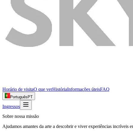
Horário de visita
O que ver
História
Informações úteis
FAQ
Português
PT
Ingressos
Sobre nossa missão
Ajudamos amantes da arte a descobrir e viver experiências incríveis 