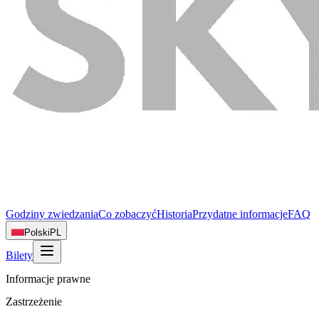
Godziny zwiedzania
Co zobaczyć
Historia
Przydatne informacje
FAQ
Polski
PL
Bilety
Informacje prawne
Zastrzeżenie