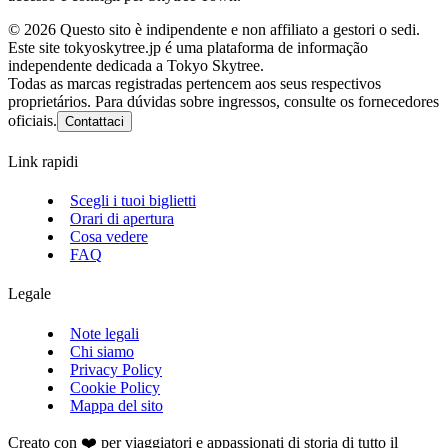
©
2026
Questo sito è indipendente e non affiliato a gestori o sedi.
Este site tokyoskytree.jp é uma plataforma de informação
independente dedicada a Tokyo Skytree.
Todas as marcas registradas pertencem aos seus respectivos
proprietários. Para dúvidas sobre ingressos, consulte os fornecedores
oficiais.
Contattaci
Link rapidi
Scegli i tuoi biglietti
Orari di apertura
Cosa vedere
FAQ
Legale
Note legali
Chi siamo
Privacy Policy
Cookie Policy
Mappa del sito
Creato con ❤️ per viaggiatori e appassionati di storia di tutto il