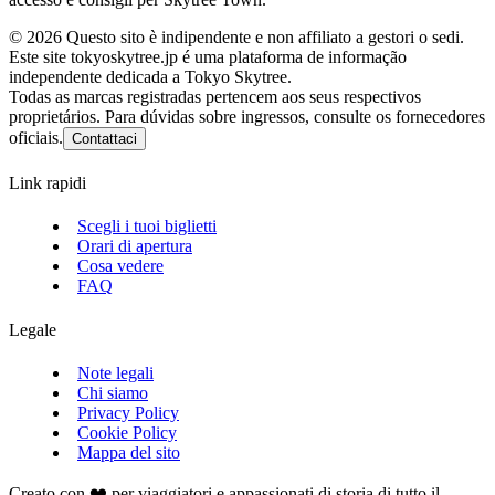
©
2026
Questo sito è indipendente e non affiliato a gestori o sedi.
Este site tokyoskytree.jp é uma plataforma de informação
independente dedicada a Tokyo Skytree.
Todas as marcas registradas pertencem aos seus respectivos
proprietários. Para dúvidas sobre ingressos, consulte os fornecedores
oficiais.
Contattaci
Link rapidi
Scegli i tuoi biglietti
Orari di apertura
Cosa vedere
FAQ
Legale
Note legali
Chi siamo
Privacy Policy
Cookie Policy
Mappa del sito
Creato con ❤️ per viaggiatori e appassionati di storia di tutto il