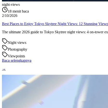
night-views
18
menit baca
2/10/2026
Best Places to Enjoy Tokyo Skytree Night Views: 12 Stunning Viewp
The ultimate 2026 guide to Tokyo Skytree night views: 4 on-tower exp
Night views
Photography
Viewpoints
Baca selengkapnya
→