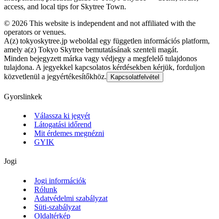
access, and local tips for Skytree Town.
©
2026
This website is independent and not affiliated with the
operators or venues.
A(z) tokyoskytree.jp weboldal egy független információs platform,
amely a(z) Tokyo Skytree bemutatásának szenteli magát.
Minden bejegyzett márka vagy védjegy a megfelelő tulajdonos
tulajdona. A jegyekkel kapcsolatos kérdésekben kérjük, forduljon
közvetlenül a jegyértékesítőkhöz.
Kapcsolatfelvétel
Gyorslinkek
Válassza ki jegyét
Látogatási időrend
Mit érdemes megnézni
GYIK
Jogi
Jogi információk
Rólunk
Adatvédelmi szabályzat
Süti-szabályzat
Oldaltérkép