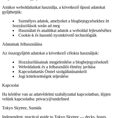
Amikor weboldalunkat használja, a következő típusú adatokat
gyűjthetjük:
Személyes adatok, amelyeket a blogbejegyzésekhez írt
hozzászólások során ad meg
Használati és analitikai adatok a weboldal fejlesztéséhez
Cookie-k és hasonló nyomkövető technológiák
Adatainak felhasználása
Az összegyűjtött adatokat a következő célokra használjuk:
Hozzászólásainak megjelenítése a blogbejegyzéseknél
Weboldalunk és a felhasználói élmény javítása
Kapcsolattartás Önnel szolgáltatásainkról
Jogi kötelezettségek teljesítése
Kapcsolat
Ha kérdése van az adatvédelmi szabályzattal kapcsolatban, lépjen
velünk kapcsolatba:
privacy@undefined
Tokyo Skytree, Sumida
Independent, practical guide to Tokyo Skytree — decks, hours,