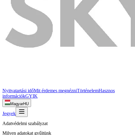
Nyitvatartási idő
Mit érdemes megnézni
Történelem
Hasznos
információk
GYIK
Magyar
HU
Jegyek
Adatvédelmi szabályzat
Milyen adatokat gyűjtünk