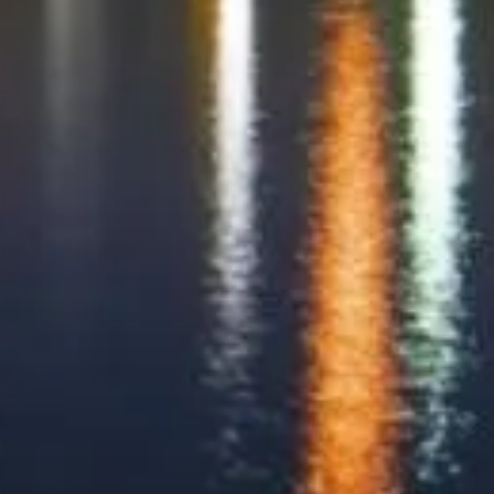
aux lieux.
Le site tokyoskytree.jp est une plateforme d’information
indépendante dédiée à Tokyo Skytree.
Chaque marque déposée ou marque commerciale appartient à son
propriétaire respectif. Pour toute question concernant les billets,
veuillez vous adresser directement aux fournisseurs de billets.
Nous contacter
Liens utiles
Choisissez vos billets
Horaires de visite
Que voir
FAQ
Légal
Mentions légales
À propos
Politique de confidentialité
Politique de cookies
Plan du site
Créé avec ❤️ pour les voyageurs et les amoureux de l'histoire du