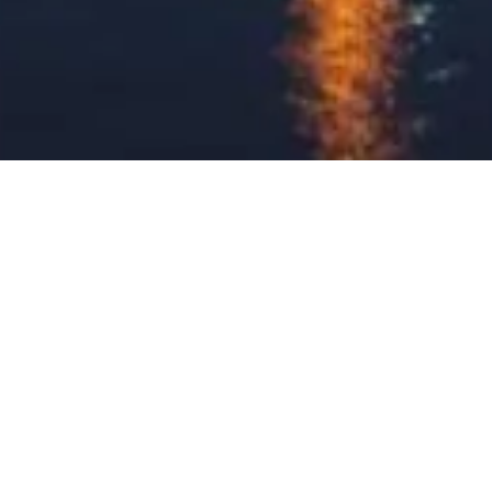
monde entier, par quelqu'un comme eux.
Votre guide personnel pour Tokyo Skytree. Posez-moi vos questions
sur les billets, les horaires de visite et plus encore !
💬