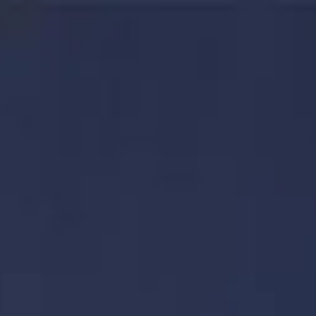
Horaires de visite
09:00 AM
–
10:00 PM
|
Jeudi, Août 6, 2026
1-1-2 Oshiage, Sumida City, Tokyo, Japon