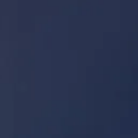
Horaires de visite
Que voir
Histoire
Infos pratiques
FAQ
Français
FR
Billets
Tokyo Skytree : foire aux questions