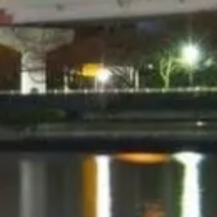
Évitez la file avec vos billets
Découvrez nos meilleures options de billets, pensées pour améliorer
votre visite avec un accès prioritaire et des guides experts.
Réserver vos billets
Tokyo Skytree, Sumida
Guide indépendant et pratique du Tokyo Skytree — terrasses,
horaires, accès et conseils pour Skytree Town.
©
2026
Ce site est indépendant et n’est affilié ni aux opérateurs ni