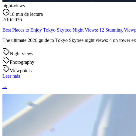
night-views
18
min de lectura
2/10/2026
Best Places to Enjoy Tokyo Skytree Night Views: 12 Stunning Viewp
The ultimate 2026 guide to Tokyo Skytree night views: 4 on-tower exp
Night views
Photography
Viewpoints
Leer más
→