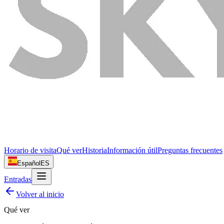
Horario de visita
Qué ver
Historia
Información útil
Preguntas frecuentes
Español
ES
Entradas
Volver al inicio
Qué ver