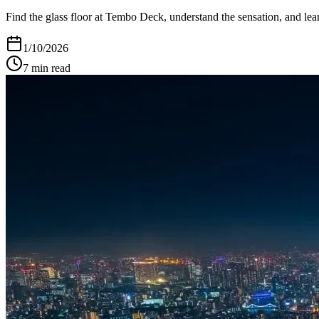
Find the glass floor at Tembo Deck, understand the sensation, and lear
1/10/2026
7
min read