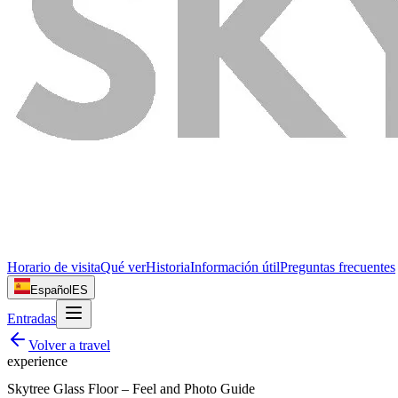
Horario de visita
Qué ver
Historia
Información útil
Preguntas frecuentes
Español
ES
Entradas
Volver a
travel
experience
Skytree Glass Floor – Feel and Photo Guide