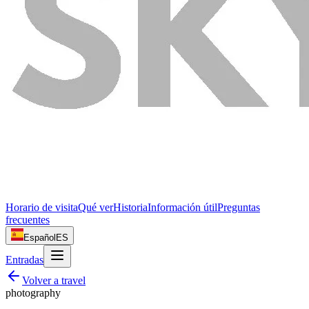
Horario de visita
Qué ver
Historia
Información útil
Preguntas
frecuentes
Español
ES
Entradas
Volver a
travel
photography