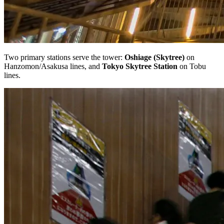
Two primary stations serve the tower:
Oshiage (Skytree)
on
Hanzomon/Asakusa lines, and
Tokyo Skytree Station
on Tobu
lines.