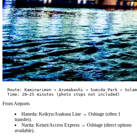
  Route: Kaminarimon → Azumabashi → Sumida Park → Solam
From Airports
Haneda: Keikyu/Asakusa Line → Oshiage (often 1
transfer).
Narita: Keisei/Access Express → Oshiage (direct options
available).