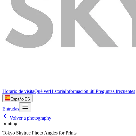
Horario de visita
Qué ver
Historia
Información útil
Preguntas frecuentes
Español
ES
Entradas
Volver a
photography
printing
Tokyo Skytree Photo Angles for Prints