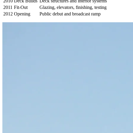
2010
Deck Builds
Deck structures and interior systems
2011
Fit-Out
Glazing, elevators, finishing, testing
2012
Opening
Public debut and broadcast ramp