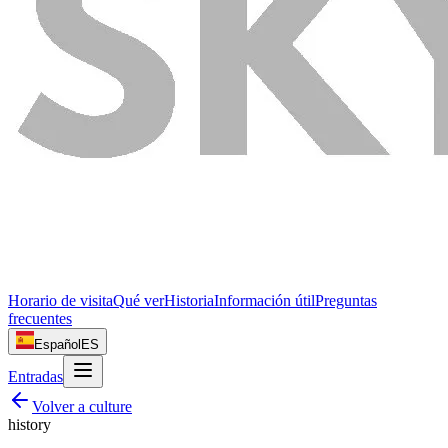
Horario de visita
Qué ver
Historia
Información útil
Preguntas
frecuentes
Español
ES
Entradas
Volver a
culture
history