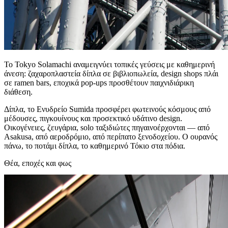
Το Tokyo Solamachi αναμειγνύει τοπικές γεύσεις με καθημερινή
άνεση: ζαχαροπλαστεία δίπλα σε βιβλιοπωλεία, design shops πλάι
σε ramen bars, εποχικά pop‑ups προσθέτουν παιχνιδιάρικη
διάθεση.
Δίπλα, το Ενυδρείο Sumida προσφέρει φωτεινούς κόσμους από
μέδουσες, πιγκουίνους και προσεκτικό υδάτινο design.
Οικογένειες, ζευγάρια, solo ταξιδιώτες πηγαινοέρχονται — από
Asakusa, από αεροδρόμιο, από περίπατο ξενοδοχείου. Ο ουρανός
πάνω, το ποτάμι δίπλα, το καθημερινό Τόκιο στα πόδια.
Θέα, εποχές και φως