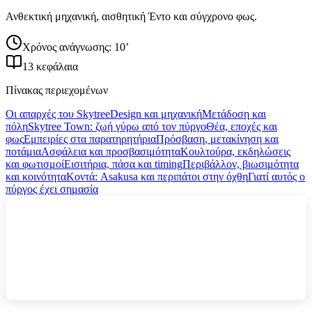
Ανθεκτική μηχανική, αισθητική Έντο και σύγχρονο φως.
Χρόνος ανάγνωσης: 10’
13 κεφάλαια
Πίνακας περιεχομένων
Οι απαρχές του Skytree
Design και μηχανική
Μετάδοση και
πόλη
Skytree Town: ζωή γύρω από τον πύργο
Θέα, εποχές και
φως
Εμπειρίες στα παρατηρητήρια
Πρόσβαση, μετακίνηση και
ποτάμια
Ασφάλεια και προσβασιμότητα
Κουλτούρα, εκδηλώσεις
και φωτισμοί
Εισιτήρια, πάσα και timing
Περιβάλλον, βιωσιμότητα
και κοινότητα
Κοντά: Asakusa και περιπάτοι στην όχθη
Γιατί αυτός ο
πύργος έχει σημασία