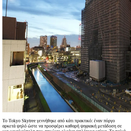
Το Tokyo Skytree γεννήθηκε από κάτι πρακτικό: έναν πύργο
αρκετά ψηλό ώστε να προσφέρει καθαρή ψηφιακή μετάδοση σε