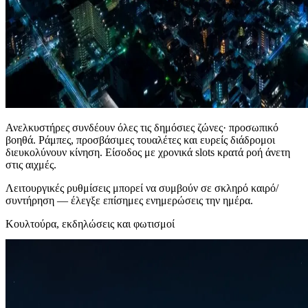
Ανελκυστήρες συνδέουν όλες τις δημόσιες ζώνες· προσωπικό
βοηθά. Ράμπες, προσβάσιμες τουαλέτες και ευρείς διάδρομοι
διευκολύνουν κίνηση. Είσοδος με χρονικά slots κρατά ροή άνετη
στις αιχμές.
Λειτουργικές ρυθμίσεις μπορεί να συμβούν σε σκληρό καιρό/
συντήρηση — έλεγξε επίσημες ενημερώσεις την ημέρα.
Κουλτούρα, εκδηλώσεις και φωτισμοί