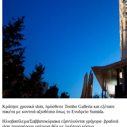
Κράτησε χρονικά slots, πρόσθεσε Tembo Galleria και εξέτασε
πακέτα με κοντινά αξιοθέατα όπως το Ενυδρείο Sumida.
Ηλιοβασίλεμα/Σαββατοκύριακα εξαντλούνται γρήγορα· βραδινά
slots προσφέρουν υπέροχη θέα με λιγότερο κόσμο.