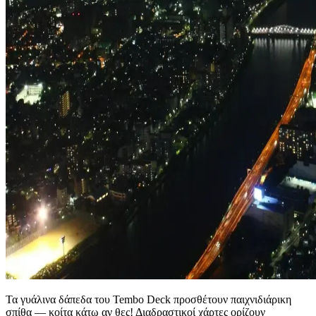
Τα γυάλινα δάπεδα του Tembo Deck προσθέτουν παιχνιδιάρικη
σπίθα — κοίτα κάτω αν θες! Διαδραστικοί χάρτες ορίζουν