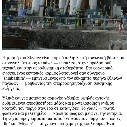
Η μορφή του Skytree είναι κομψά απλή: λεπτή τριγωνική βάση που
στρογγυλεύει προς τα πάνω — υπόκλιση στην παραδοσιακή
τεχνική και στην αεροδυναμική σταθερότητα. Στο εσωτερικό,
ενισχυμένος κεντρικός κορμός λειτουργεί σαν σύγχρονο
‘shinbashira’ — εμπνευσμένος από τον εύκαμπτο πυρήνα ξύλινων
παγόδων — βοηθώντας την απορρόφηση/διάχυση σεισμικής
ενέργειας.
Υλικά και γεωμετρία σε αρμονία: χάλυβας υψηλής αντοχής,
ρυθμισμένοι αποσβεστήρες μάζας και μοντελοποίηση ανέμου
κρατούν τον πύργο σταθερό σε καταιγίδες. Το γυαλί — πλατύ,
φωτεινό και μελετημένο — καλεί το φως και μειώνει την αντηλιά.
Τη νύχτα, προγράμματα φωτισμού ντύνουν τον πύργο σε παλέτες
‘Iki’ και ‘Miyabi’ — σύγχρονη αντήχηση της κουλτούρας Έντο.