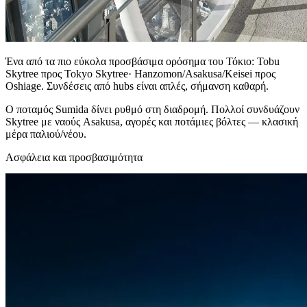
Ένα από τα πιο εύκολα προσβάσιμα ορόσημα του Τόκιο: Tobu
Skytree προς Tokyo Skytree· Hanzomon/Asakusa/Keisei προς
Oshiage. Συνδέσεις από hubs είναι απλές, σήμανση καθαρή.
Ο ποταμός Sumida δίνει ρυθμό στη διαδρομή. Πολλοί συνδυάζουν
Skytree με ναούς Asakusa, αγορές και ποτάμιες βόλτες — κλασική
μέρα παλιού/νέου.
Ασφάλεια και προσβασιμότητα