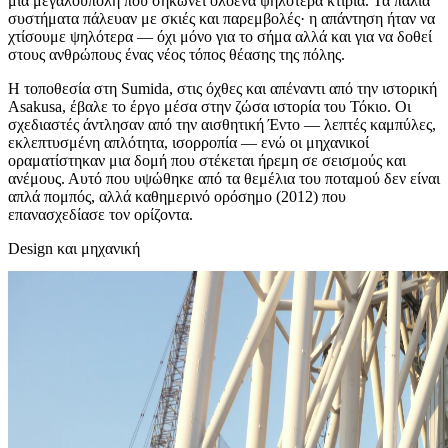
μια μεγαλούπολη που σηκώνει ολοένα ψηλότερα κτίρια. Τα παλιά
συστήματα πάλευαν με σκιές και παρεμβολές· η απάντηση ήταν να
χτίσουμε ψηλότερα — όχι μόνο για το σήμα αλλά και για να δοθεί
στους ανθρώπους ένας νέος τόπος θέασης της πόλης.
Η τοποθεσία στη Sumida, στις όχθες και απέναντι από την ιστορική
Asakusa, έβαλε το έργο μέσα στην ζώσα ιστορία του Τόκιο. Οι
σχεδιαστές άντλησαν από την αισθητική Έντο — λεπτές καμπύλες,
εκλεπτυσμένη απλότητα, ισορροπία — ενώ οι μηχανικοί
οραματίστηκαν μια δομή που στέκεται ήρεμη σε σεισμούς και
ανέμους. Αυτό που υψώθηκε από τα θεμέλια του ποταμού δεν είναι
απλά πομπός, αλλά καθημερινό ορόσημο (2012) που
επανασχεδίασε τον ορίζοντα.
Design και μηχανική