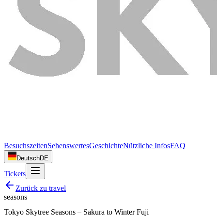
Besuchszeiten
Sehenswertes
Geschichte
Nützliche Infos
FAQ
Deutsch
DE
Tickets
Zurück zu
travel
seasons
Tokyo Skytree Seasons – Sakura to Winter Fuji