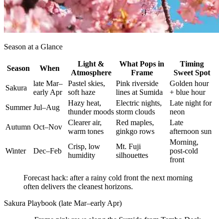
Season at a Glance
Light &
What Pops in
Timing
Season
When
Atmosphere
Frame
Sweet Spot
late Mar–
Pastel skies,
Pink riverside
Golden hour
Sakura
early Apr
soft haze
lines at Sumida
+ blue hour
Hazy heat,
Electric nights,
Late night for
Summer
Jul–Aug
thunder moods
storm clouds
neon
Clearer air,
Red maples,
Late
Autumn
Oct–Nov
warm tones
ginkgo rows
afternoon sun
Morning,
Crisp, low
Mt. Fuji
Winter
Dec–Feb
post-cold
humidity
silhouettes
front
Forecast hack: after a rainy cold front the next morning
often delivers the cleanest horizons.
Sakura Playbook (late Mar–early Apr)