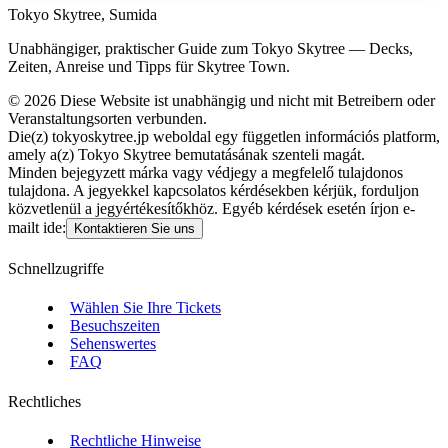
Tokyo Skytree, Sumida
Unabhängiger, praktischer Guide zum Tokyo Skytree — Decks,
Zeiten, Anreise und Tipps für Skytree Town.
©
2026
Diese Website ist unabhängig und nicht mit Betreibern oder
Veranstaltungsorten verbunden.
Die(z) tokyoskytree.jp weboldal egy független információs platform,
amely a(z) Tokyo Skytree bemutatásának szenteli magát.
Minden bejegyzett márka vagy védjegy a megfelelő tulajdonos
tulajdona. A jegyekkel kapcsolatos kérdésekben kérjük, forduljon
közvetlenül a jegyértékesítőkhöz. Egyéb kérdések esetén írjon e-
mailt ide:
Kontaktieren Sie uns
Schnellzugriffe
Wählen Sie Ihre Tickets
Besuchszeiten
Sehenswertes
FAQ
Rechtliches
Rechtliche Hinweise