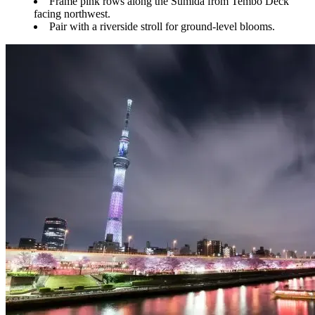
Frame pink rows along the Sumida from Tembo Deck
facing northwest.
Pair with a riverside stroll for ground-level blooms.