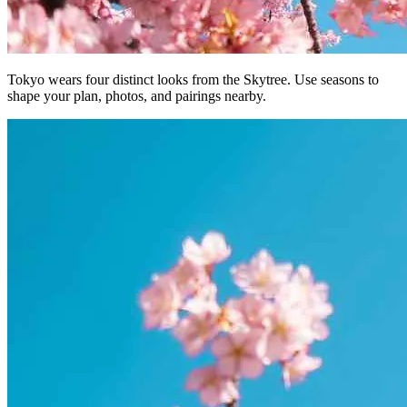
Tokyo wears four distinct looks from the Skytree. Use seasons to
shape your plan, photos, and pairings nearby.