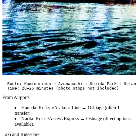
  Route: Kaminarimon → Azumabashi → Sumida Park → Solam
From Airports
Haneda: Keikyu/Asakusa Line → Oshiage (often 1
transfer).
Narita: Keisei/Access Express → Oshiage (direct options
available).
Taxi and Rideshare