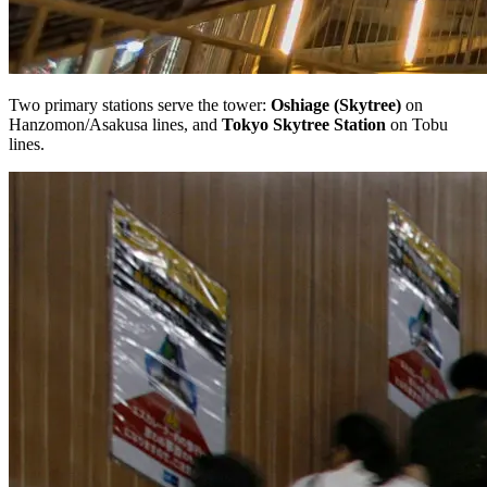
Two primary stations serve the tower:
Oshiage (Skytree)
on
Hanzomon/Asakusa lines, and
Tokyo Skytree Station
on Tobu
lines.