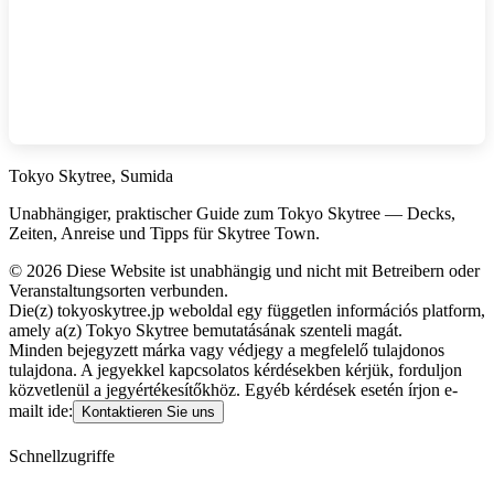
Tokyo Skytree, Sumida
Unabhängiger, praktischer Guide zum Tokyo Skytree — Decks,
Zeiten, Anreise und Tipps für Skytree Town.
©
2026
Diese Website ist unabhängig und nicht mit Betreibern oder
Veranstaltungsorten verbunden.
Die(z) tokyoskytree.jp weboldal egy független információs platform,
amely a(z) Tokyo Skytree bemutatásának szenteli magát.
Minden bejegyzett márka vagy védjegy a megfelelő tulajdonos
tulajdona. A jegyekkel kapcsolatos kérdésekben kérjük, forduljon
közvetlenül a jegyértékesítőkhöz. Egyéb kérdések esetén írjon e-
mailt ide:
Kontaktieren Sie uns
Schnellzugriffe