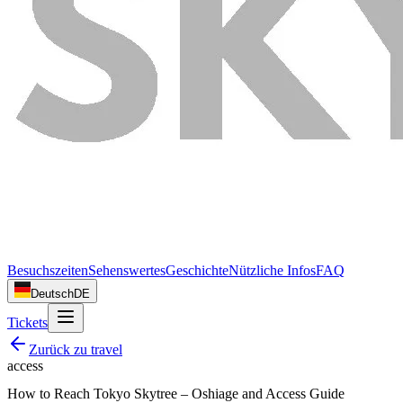
Besuchszeiten
Sehenswertes
Geschichte
Nützliche Infos
FAQ
Deutsch
DE
Tickets
Zurück zu
travel
access
How to Reach Tokyo Skytree – Oshiage and Access Guide