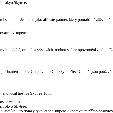
ná Tokyo Skytree.
i stranami. Jednáme jako affiliate partner, který pomáhá návštěvníků
ovatelů vstupenek.
otevírací době, cenách a výstavách, mohou se bez upozornění změnit. Do
, je chráněn autorským právem. Obrázky uměleckých děl jsou používány
, and local tips for Skytree Town.
ors or venues.
ná Tokyo Skytree.
astníka. Pro dotazy týkající se vstupenek kontaktujte přímo poskytov