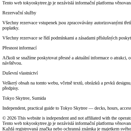
Tento web tokyoskytree.jp je nezávislá informační platforma věnova
Rezervační služby
Všechny rezervace vstupenek jsou zpracovávány autorizovanými třetím
poplatky.
Všechny rezervace se řídí podmínkami a zásadami příslušných poskyt
Přesnost informací
Ačkoli se snažíme poskytovat přesné a aktuální informace o atrakci, 
návštěvou.
Duševní vlastnictví
Veškerý obsah na tomto webu, včetně textů, obrázků a prvků designu
předpisy.
Tokyo Skytree, Sumida
Independent, practical guide to Tokyo Skytree — decks, hours, access
©
2026
This website is independent and not affiliated with the operat
Tento web tokyoskytree.jp je nezávislá informační platforma věnova
Každá registrovaná značka nebo ochranná známka je majetkem svého vl