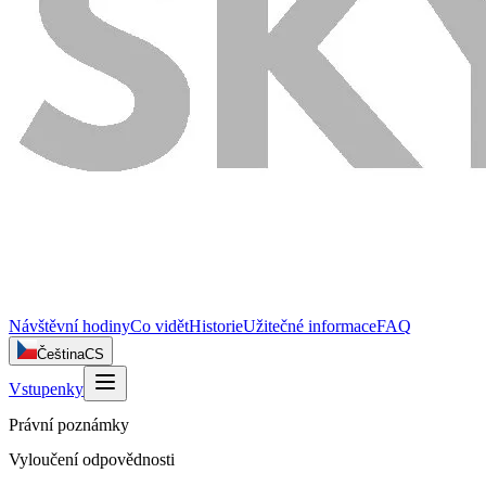
Návštěvní hodiny
Co vidět
Historie
Užitečné informace
FAQ
Čeština
CS
Vstupenky
Právní poznámky
Vyloučení odpovědnosti