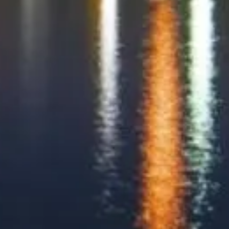
operators or venues.
Tento web tokyoskytree.jp je nezávislá informační platforma
věnovaná Tokyo Skytree.
Každá registrovaná značka nebo ochranná známka je majetkem
svého vlastníka. Pro dotazy týkající se vstupenek kontaktujte přímo
poskytovatele vstupenek.
Kontaktujte nás
Rychlé odkazy
Vyberte si vstupenky
Návštěvní doba
Co vidět
FAQ
Právní
Právní informace
O nás
Ochrana osobních údajů
Zásady používání cookies
Mapa stránek
Vytvořeno s ❤️ pro cestovatele a milovníky historie po celém světě