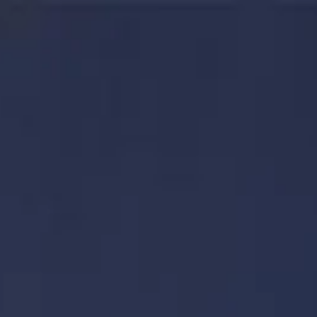
Návštěvní doba
Zavřeno
|
Neděle, Srpen 9, 2026
1-1-2 Oshiage, Sumida City, Tokyo, Japan