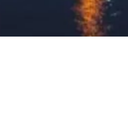
někým, jako jsou oni.
Váš osobní průvodce pro Tokyo Skytree. Zeptejte se na vstupenky,
otevírací dobu a další!
💬