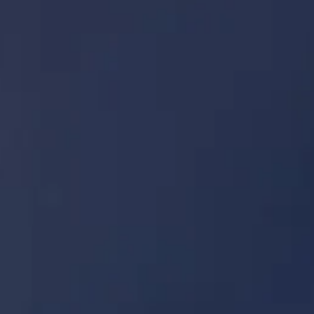
Návštěvní hodiny
Co vidět
Historie
Užitečné informace
FAQ
Čeština
CS
Vstupenky
Tokyo Skytree: frequently asked questions