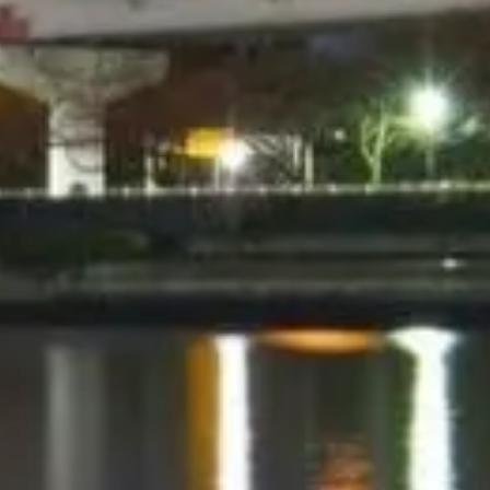
Přeskočte frontu se svými vstupenkami
Objevte naše nejlepší možnosti vstupenek, navržené pro pohodlnou
návštěvu s prioritním vstupem a odborným vedením.
Rezervovat vstupenky
Tokyo Skytree, Sumida
Independent, practical guide to Tokyo Skytree — decks, hours,
access, and local tips for Skytree Town.
©
2026
This website is independent and not affiliated with the