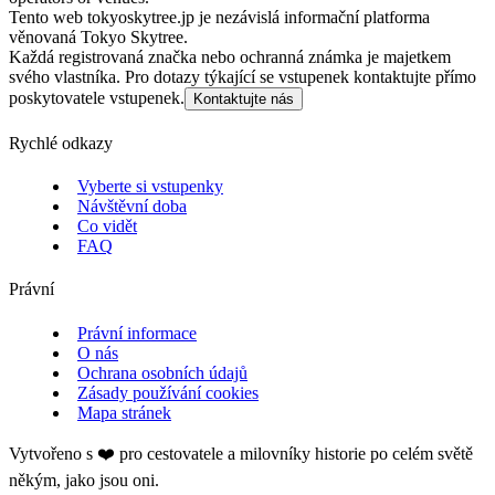
Tento web tokyoskytree.jp je nezávislá informační platforma
věnovaná Tokyo Skytree.
Každá registrovaná značka nebo ochranná známka je majetkem
svého vlastníka. Pro dotazy týkající se vstupenek kontaktujte přímo
poskytovatele vstupenek.
Kontaktujte nás
Rychlé odkazy
Vyberte si vstupenky
Návštěvní doba
Co vidět
FAQ
Právní
Právní informace
O nás
Ochrana osobních údajů
Zásady používání cookies
Mapa stránek
Vytvořeno s ❤️ pro cestovatele a milovníky historie po celém světě
někým, jako jsou oni.