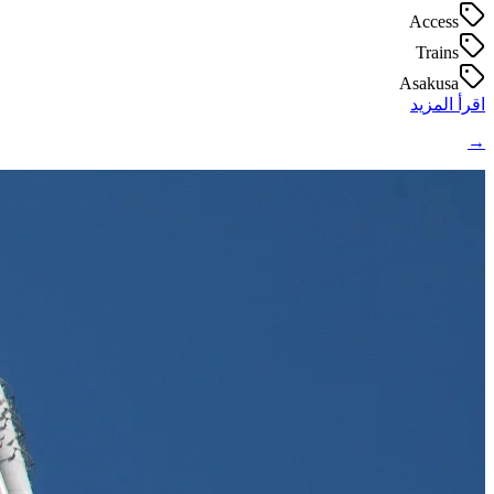
Access
Trains
Asakusa
اقرأ المزيد
→