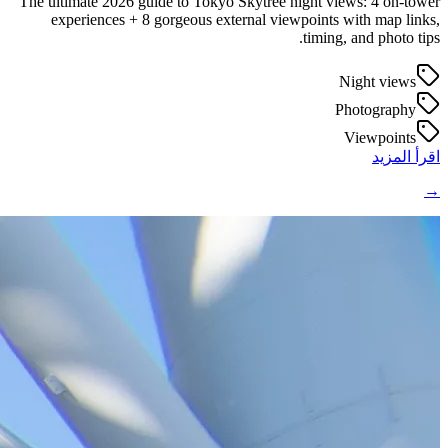
The ultimate 2026 guide to Tokyo Skytree night views: 4 on-tower
experiences + 8 gorgeous external viewpoints with map links,
timing, and photo tips.
Night views
Photography
Viewpoints
اقرأ المزيد
→