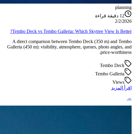
planning
دقيقة قراءة
12
2/2/2026
Tembo Deck vs Tembo Galleria: Which Skytree View Is Better?
A direct comparison between Tembo Deck (350 m) and Tembo
Galleria (450 m): visibility, atmosphere, queues, photo angles, and
price-worthiness.
Tembo Deck
Tembo Galleria
Views
اقرأ المزيد
→