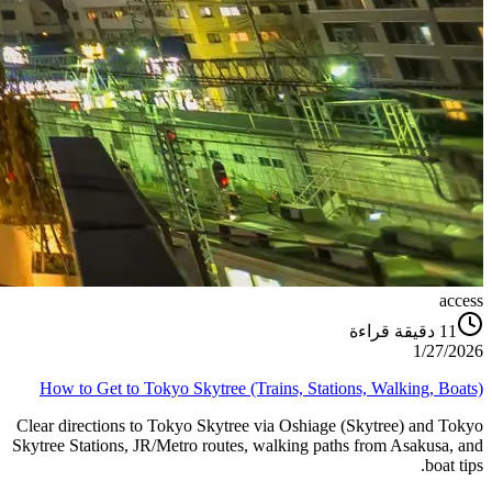
access
دقيقة قراءة
11
1/27/2026
How to Get to Tokyo Skytree (Trains, Stations, Walking, Boats)
Clear directions to Tokyo Skytree via Oshiage (Skytree) and Tokyo
Skytree Stations, JR/Metro routes, walking paths from Asakusa, and
boat tips.