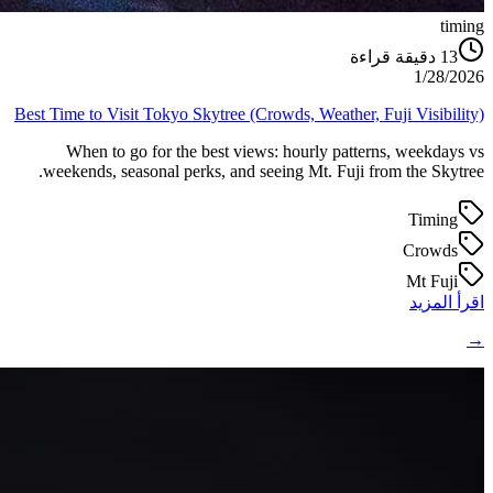
timing
دقيقة قراءة
13
1/28/2026
Best Time to Visit Tokyo Skytree (Crowds, Weather, Fuji Visibility)
When to go for the best views: hourly patterns, weekdays vs
weekends, seasonal perks, and seeing Mt. Fuji from the Skytree.
Timing
Crowds
Mt Fuji
اقرأ المزيد
→