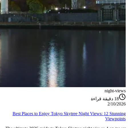
night-views
دقيقة قراءة
18
2/10/2026
Best Places to Enjoy Tokyo Skytree Night Views: 12 Stunning
Viewpoints